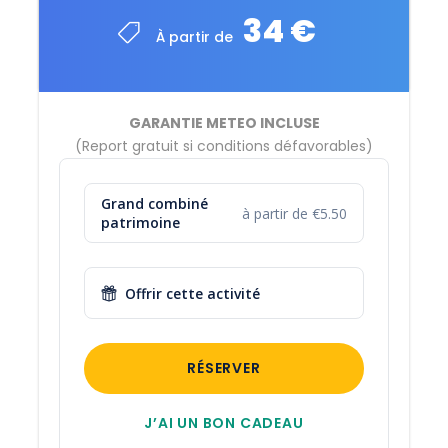
Crème solaire biodégradable
34 €
À partir de
Vêtements adéquats
1L / personne
Serviette
GARANTIE METEO INCLUSE
(Report gratuit si conditions défavorables)
Chaussures pour le canoë
Casquette ou chapeau
Grand combiné
Pique-nique
à partir de €5.50
patrimoine
Offrir cette activité
RÉSERVER
J’AI UN BON CADEAU