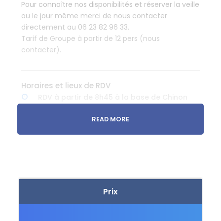
Pour connaître nos disponibilités et réserver la veille
ou le jour même merci de nous contacter
directement au 06 23 82 96 33.
Tarif de Groupe à partir de 12 pers (nous
contacter).
Horaires et lieux de RDV
RDV à partir de 8h45 à la base de Chinon
Départ de la base à 9h et changement à 13h
READ MORE
Ce qui est inclus
Location de vélos
Location du canoë
Prix
Ce que vous devez apporter
Baskets