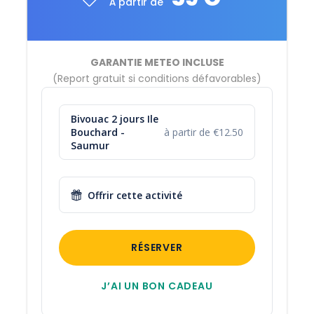
À partir de
40€ / par enfant
En place du milieu uniquement
68€ / par personne
GARANTIE METEO INCLUSE
En kayak monoplace
(Report gratuit si conditions défavorables)
Bivouac 2 jours Ile
Bouchard -
à partir de €12.50
Ce qui est inclus
Saumur
Location du canoë
avec gilet de sauvetage obligatoire
1 bidon étanche
Offrir cette activité
Navette
Fiche parcours
RÉSERVER
Ce qu'il faut apporter
J’AI UN BON CADEAU
Liste des choses à apporter