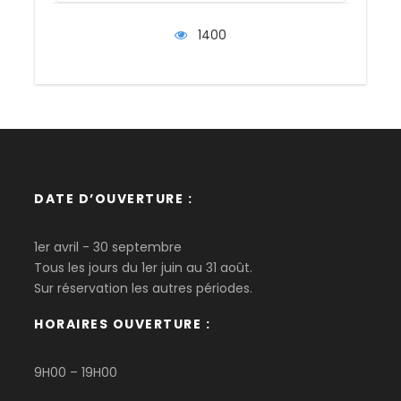
1400
Possibilité de louer un Kit Bivouac
25 € / Nuit pour deux personnes
DATE D’OUVERTURE :
Itinéraire
1er avril - 30 septembre
Tous les jours du 1er juin au 31 août.
JOUR 1
Ile Bouchard - Rassay
Sur réservation les autres périodes.
HORAIRES OUVERTURE :
27 km – Environ 1 journée de navigation
9H00 – 19H00
JOUR 2
Rassay - Saumur