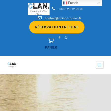
French
+33 6 23 82 96 33
contact@chinon-canoe.fr
RÉSERVATION EN LIGNE
PANIER