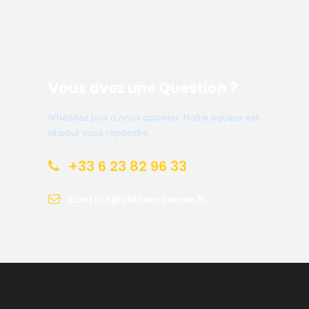
Vous avez une Question ?
N’hésitez pas à nous appeler. Notre équipe est
là pour vous répondre.
+33 6 23 82 96 33
contact@chinon-canoe.fr