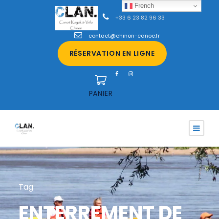
French
+33 6 23 82 96 33
contact@chinon-canoe.fr
RÉSERVATION EN LIGNE
PANIER
Tag
ENTERREMENT DE