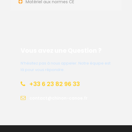
Matériel aux normes CE
Vous avez une Question ?
N’hésitez pas à nous appeler. Notre équipe est
là pour vous répondre.
+33 6 23 82 96 33
contact@chinon-canoe.fr