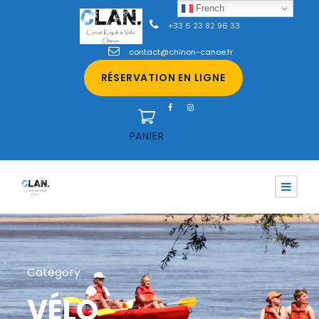
French
+33 6 23 82 96 33
contact@chinon-canoe.fr
RÉSERVATION EN LIGNE
PANIER
Category
VÉLO