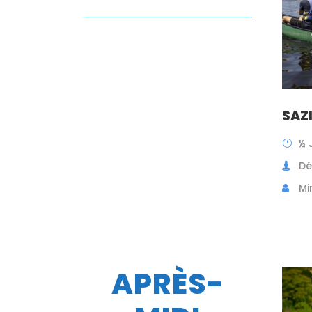
SAZ
½ 
Dé
Mi
APRÈS-