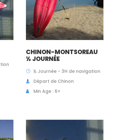
CHINON-MONTSOREAU
½ JOURNÉE
tion
½ Journée - 3H de navigation
Départ de Chinon
Min Age : 6+