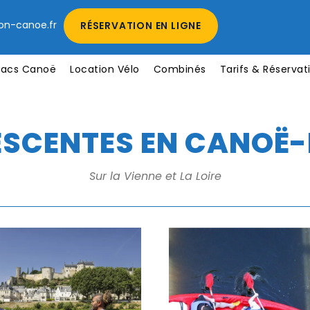
on-canoe.fr
RÉSERVATION EN LIGNE
uacs Canoë
Location Vélo
Combinés
Tarifs & Réservat
ESCENTES EN CANOË
Sur la Vienne et La Loire