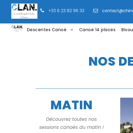
+33 6 23 82 96 33
contact@chin
Descentes Canoë
Canoë 14 places
Bivo
NOS D
MATIN
Découvrez toutes nos
sessions canoës du matin !