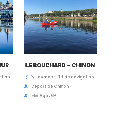
MUR
ILE BOUCHARD – CHINON
ation
½ Journée - 3H de navigation
Départ de Chinon
Min Age : 6+