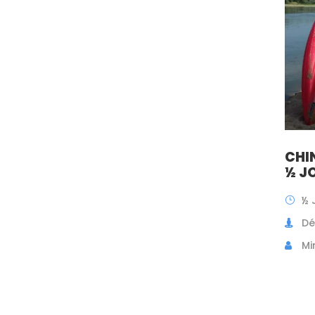
CHI
½ J
½ 
Dé
Mi